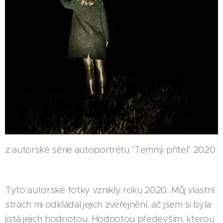
z autorské série autoportrétu "Temný přítel" 2020
Tyto autorské fotky vznikly roku 2020. Můj vlastní
strach mi odkládal jejich zveřejnění, ač jsem si byla
jistá jejich hodnotou. Hodnotou především, kterou