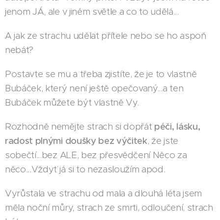
jenom JÁ, ale v jiném světle a co to udělá...
A jak ze strachu udělat přítele nebo se ho aspoň
nebát?
Postavte se mu a třeba zjistíte, že je to vlastně
Bubáček, který není ještě opečovaný...a ten
Bubáček můžete být vlastně Vy.
Rozhodně nemějte strach si dopřát
péči, lásku,
radost plnými doušky bez výčitek
, že jste
sobečtí...bez ALE, bez přesvědčení Něco za
něco...Vždyť já si to nezasloužím apod.
Vyrůstala ve strachu od mala a dlouhá léta jsem
měla noční můry, strach ze smrti, odloučení, strach