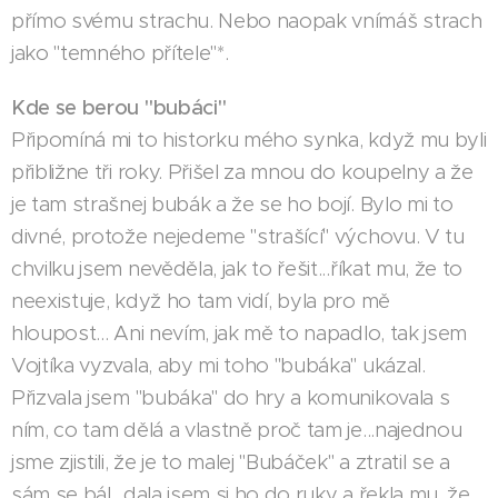
přímo svému strachu. Nebo naopak vnímáš strach
jako "temného přítele"*.
Kde se berou "bubáci"
Připomíná mi to historku mého synka, když mu byli
přibližne tři roky. Přišel za mnou do koupelny a že
je tam strašnej bubák a že se ho bojí. Bylo mi to
divné, protože nejedeme "strašící" výchovu. V tu
chvilku jsem nevěděla, jak to řešit...říkat mu, že to
neexistuje, když ho tam vidí, byla pro mě
hloupost... Ani nevím, jak mě to napadlo, tak jsem
Vojtíka vyzvala, aby mi toho "bubáka" ukázal.
Přizvala jsem "bubáka" do hry a komunikovala s
ním, co tam dělá a vlastně proč tam je...najednou
jsme zjistili, že je to malej "Bubáček" a ztratil se a
sám se bál...dala jsem si ho do ruky a řekla mu, že