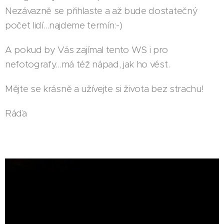
Nezávazně se přihlaste a až bude dostatečný
počet lidí...najdeme termín:-)
A pokud by Vás zajímal tento WS i pro
nefotografy...má též nápad, jak ho vést.
Mějte se krásně a užívejte si života bez strachu!
Ráďa