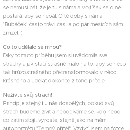
se nemusí bát, že je tu s náma a Vojtíšek se o něj
postará, aby se nebál. O té doby s náma
"Bubáček" často trávil čas...a po pár měsících sám
zmizel:-)
Co to udělalo se mnou?
Díky tomuto příběhu jsem si uvědomila své
strachy a jak stačí strašně málo na to, aby se něco
tak hrůzostrašného přetransformovalo v něco
krásného a udělat dokonce z toho přítele!
Neživte svůj strach!
Princip je stejný i u nás dospělých, pokud svůj
strach budeme živit a nepodíváme se, kdo nebo
co zatím stojí...vyroste, stejně jako na mém
autoportrétu "Temný přítel". Vždyť jsem na fotce