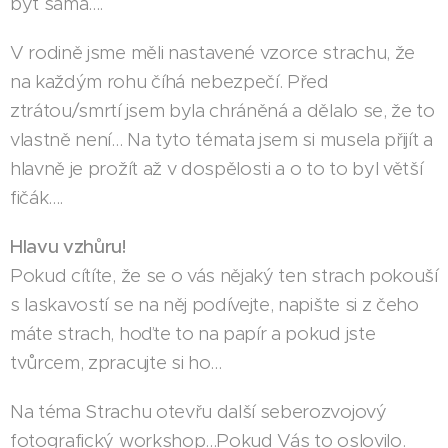
být sama....
V rodině jsme měli nastavené vzorce strachu, že
na každým rohu číhá nebezpečí. Před
ztrátou/smrtí jsem byla chráněná a dělalo se, že to
vlastně není... Na tyto témata jsem si musela přijít a
hlavně je prožít až v dospělosti a o to to byl větší
fičák....
Hlavu vzhůru!
Pokud cítíte, že se o vás nějaký ten strach pokouší
s laskavostí se na něj podívejte, napište si z čeho
máte strach, hoďte to na papír a pokud jste
tvůrcem, zpracujte si ho...
Na téma Strachu otevřu další seberozvojový
fotografický workshop...Pokud Vás to oslovilo.