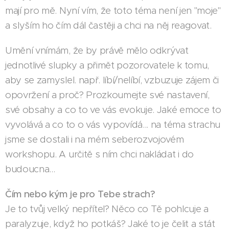
mají pro mě. Nyní vím, že toto téma není jen "moje"
a slyším ho čím dál častěji a chci na něj reagovat.
Umění vnímám, že by právě mělo odkrývat
jednotlivé slupky a přimět pozorovatele k tomu,
aby se zamyslel. např. líbí/nelíbí, vzbuzuje zájem či
opovržení a proč? Prozkoumejte své nastavení,
své obsahy a co to ve vás evokuje. Jaké emoce to
vyvolává a co to o vás vypovídá... na téma strachu
jsme se dostali i na mém seberozvojovém
workshopu. A určitě s ním chci nakládat i do
budoucna...
Čím nebo kým je pro Tebe strach?
Je to tvůj velký nepřítel? Něco co Tě pohlcuje a
paralyzuje, když ho potkáš? Jaké to je čelit a stát