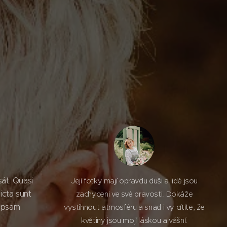
sát. Quasi
Její fotky mají opravdu duši a lidé jsou
icta sunt
zachyceni ve své pravosti. Dokáže
ipsam
vystihnout atmosféru a snad i vy cítíte, že
květiny jsou mojí láskou a vášní.