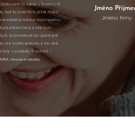
 Zažila jsem to samé u focení s ní
Jméno Příjme
ty, teď to snad bylo ještě hlubší
Jméno firmy
neviditelná hranice mezi realitou
byla překročena a vše bylo
Bylo to proniknutí do úplně jiné
y vše tvořilo jednotu a my obě
í byly v souladu. S radostí..."
ÁRKA, renovace nábytku