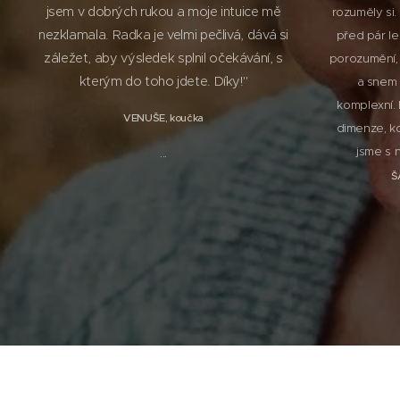
jsem v dobrých rukou a moje intuice mě
rozuměly si.
nezklamala. Radka je velmi pečlivá, dává si
před pár le
záležet, aby výsledek splnil očekávání, s
porozumění, 
kterým do toho jdete. Díky!"
a snem 
komplexní. 
VENUŠE, koučka
dimenze, kd
...
jsme s n
Š