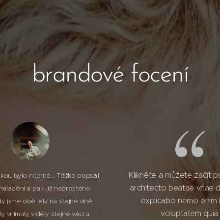
brandové focení
Klikněte a můžete začít p
dkou bylo niterné... Těžko popsat
architecto beatae vitae d
 naladění a pak už naprostého
explicabo nemo enim 
y jsme obě jely na stejné vlně,
voluptatem quia.
ily, vnímaly, viděly stejné věci a