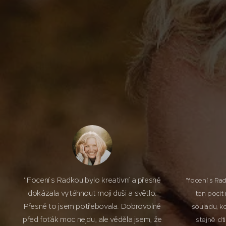
"Focení s Radkou bylo kreativní a přesně
"focení s Ra
dokázala vytáhnout moji duši a světlo.
ten pocit
Přesně to jsem potřebovala. Dobrovolně
souladu, kd
před foťák moc nejdu, ale věděla jsem, že
stejně cít