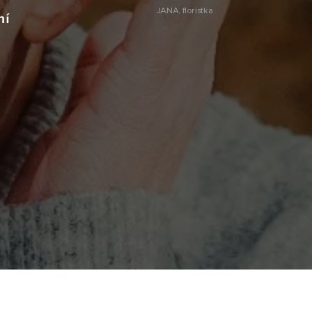
JANA, floristka
ní